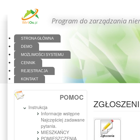
Program do zarządzania nie
STRONA GŁÓWNA
DEMO
MOŻLIWOŚCI SYSTEMU
CENNIK
REJESTRACJA
KONTAKT
POMOC
ZGŁOSZENI
Instrukcja
Informacje wstępne
Najczęściej zadawane
pytania.
MIESZKAŃCY
POMIESZCZENIA