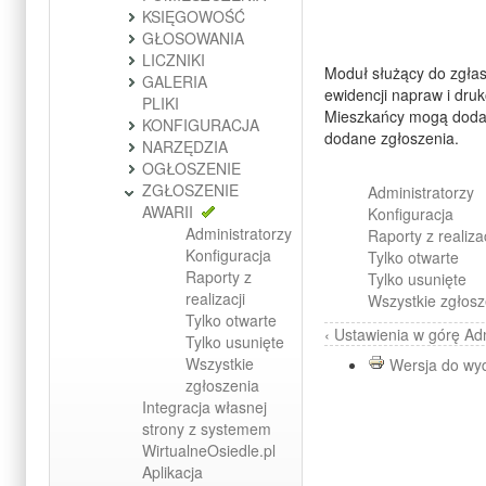
KSIĘGOWOŚĆ
GŁOSOWANIA
LICZNIKI
Moduł służący do zgłas
GALERIA
ewidencji napraw i dru
PLIKI
Mieszkańcy mogą dodaw
KONFIGURACJA
dodane zgłoszenia.
NARZĘDZIA
OGŁOSZENIE
ZGŁOSZENIE
Administratorzy
AWARII
Konfiguracja
Administratorzy
Raporty z realizac
Konfiguracja
Tylko otwarte
Raporty z
Tylko usunięte
realizacji
Wszystkie zgłosz
Tylko otwarte
‹ Ustawienia
w górę
Adm
Tylko usunięte
Wszystkie
Wersja do wy
zgłoszenia
Integracja własnej
strony z systemem
WirtualneOsiedle.pl
Aplikacja