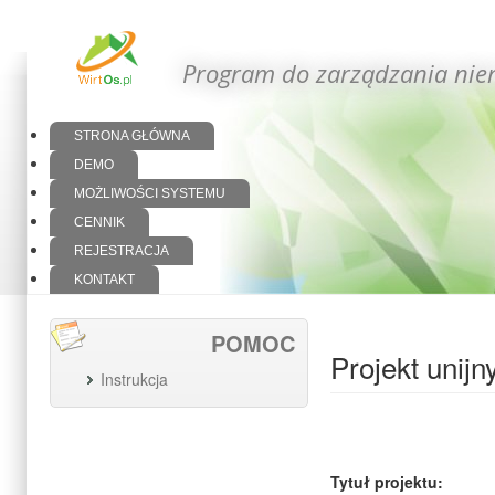
Program do zarządzania nie
STRONA GŁÓWNA
DEMO
MOŻLIWOŚCI SYSTEMU
CENNIK
REJESTRACJA
KONTAKT
POMOC
Projekt unijn
Instrukcja
Tytuł projektu: