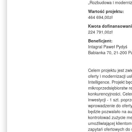
„Rozbudowa i moderniza
Wartość projektu:
464 694,00zł
Kwota dofinansowani
224 791,00zł
Beneficjent:
Intagral Paweł Pydyś
Babianka 70, 21-200 P
Celem projektu jest zw
oferty i modernizacji 
Intelligence. Projekt b
mikroprzedsiębiorstw re
konkurencyjności. Celem
inwestycji - 1 szt. pop
wprowadzenie do oferty
będzie pozwalało na au
kontrolować zużycie me
umożliwiającej klientom
zapytań ofertowych do