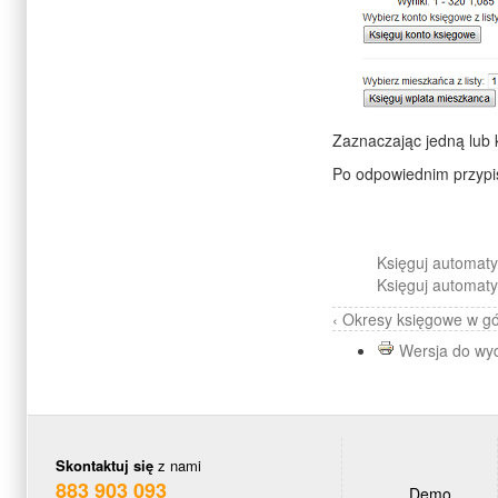
Zaznaczając jedną lub 
Po odpowiednim przy
Księguj automaty
Księguj automaty
‹ Okresy księgowe
w g
Wersja do wy
Skontaktuj się
z nami
883 903 093
Demo