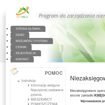
Program do zarządzania nie
STRONA GŁÓWNA
DEMO
MOŻLIWOŚCI SYSTEMU
CENNIK
REJESTRACJA
KONTAKT
POMOC
Niezaksięgo
Instrukcja
Informacje wstępne
Najczęściej zadawane
Niezaksięgowane opera
pytania.
stronie zakładki
KSIĘ
MIESZKAŃCY
POMIESZCZENIA