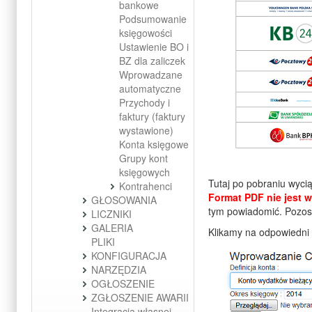
bankowe
Podsumowanie
księgowości
Ustawienie BO i
BZ dla zaliczek
Wprowadzane
automatyczne
Przychody i
faktury (faktury
wystawione)
Konta księgowe
Grupy kont
księgowych
Tutaj po pobraniu wyci
Kontrahenci
Format PDF nie jest 
GŁOSOWANIA
tym powiadomić. Pozost
LICZNIKI
GALERIA
Klikamy na odpowiedni 
PLIKI
KONFIGURACJA
NARZĘDZIA
OGŁOSZENIE
ZGŁOSZENIE AWARII
Integracja własnej