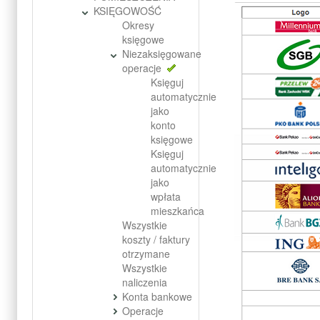
KSIĘGOWOŚĆ
Okresy
księgowe
Niezaksięgowane
operacje
Księguj
automatycznie
jako
konto
księgowe
Księguj
automatycznie
jako
wpłata
mieszkańca
Wszystkie
koszty / faktury
otrzymane
Wszystkie
naliczenia
Konta bankowe
Operacje