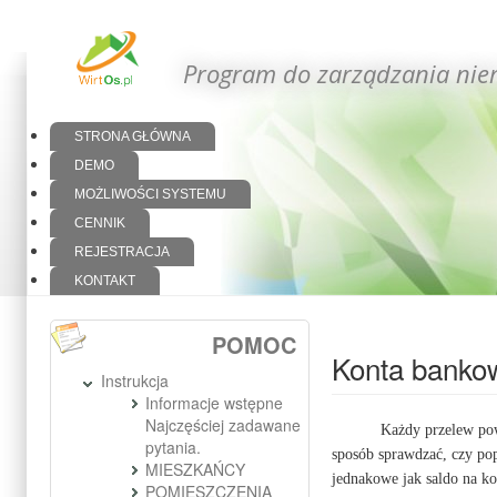
Program do zarządzania nie
STRONA GŁÓWNA
DEMO
MOŻLIWOŚCI SYSTEMU
CENNIK
REJESTRACJA
KONTAKT
POMOC
Konta banko
Instrukcja
Informacje wstępne
Najczęściej zadawane
Każdy przelew pow
pytania.
sposób sprawdzać, czy pop
MIESZKAŃCY
jednakowe jak saldo na k
POMIESZCZENIA