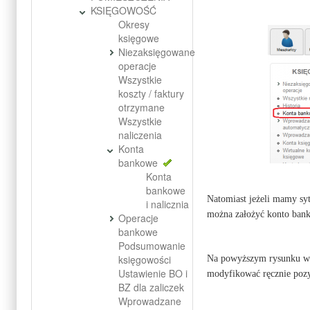
KSIĘGOWOŚĆ
Okresy
księgowe
Niezaksięgowane
operacje
Wszystkie
koszty / faktury
otrzymane
Wszystkie
naliczenia
Konta
bankowe
Konta
bankowe
Natomiast jeżeli mamy syt
i nalicznia
można założyć konto bank
Operacje
bankowe
Podsumowanie
księgowości
Na powyższym rysunku wid
Ustawienie BO i
modyfikować ręcznie pozy
BZ dla zaliczek
Wprowadzane