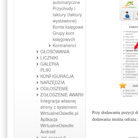
automatyczne
Przychody i
faktury (faktury
wystawione)
Konta księgowe
Grupy kont
księgowych
Kontrahenci
GŁOSOWANIA
LICZNIKI
GALERIA
PLIKI
KONFIGURACJA
NARZĘDZIA
OGŁOSZENIE
ZGŁOSZENIE AWARII
Integracja własnej
strony z systemem
WirtualneOsiedle.pl
Przy dodawaniu pozycji d
Aplikacja
dodawania można odrazu z
WirtualneOsiedle
Android
Jak zacząć ?