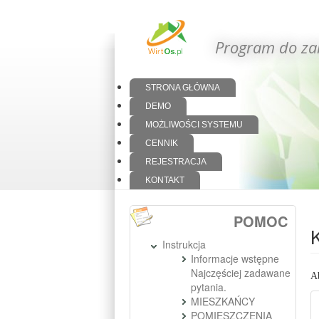
Program do za
STRONA GŁÓWNA
DEMO
MOŻLIWOŚCI SYSTEMU
CENNIK
REJESTRACJA
KONTAKT
POMOC
Instrukcja
Informacje wstępne
Najczęściej zadawane
A
pytania.
MIESZKAŃCY
POMIESZCZENIA