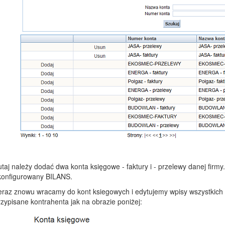
utaj należy dodać dwa konta księgowe - faktury i - przelewy danej fi
konfigurowany BILANS.
eraz znowu wracamy do kont ksiegowych i edytujemy wpisy wszystkich f
rzypisane kontrahenta jak na obrazie poniżej: