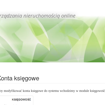
rządzania nieruchomością online
Konta księgowe
by modyfikować konta księgowe do systemu wchodzimy w module księgowość 