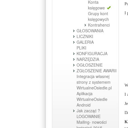
Konta
P
księgowe
Grupy kont
I 
księgowych
Kontrahenci
GŁOSOWANIA
LICZNIKI
GALERIA
PLIKI
KONFIGURACJA
NARZĘDZIA
OGŁOSZENIE
ZGŁOSZENIE AWARII
Integracja własnej
strony z systemem
WirtualneOsiedle.pl
Aplikacja
I 
WirtualneOsiedle
Je
Android
Jak zacząć ?
D
LOGOWANIE
Mailing- nowości
K
kwiecień 2015