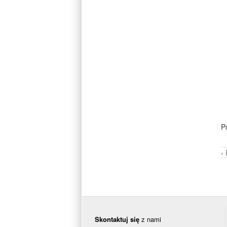
P
‹
Skontaktuj się
z nami