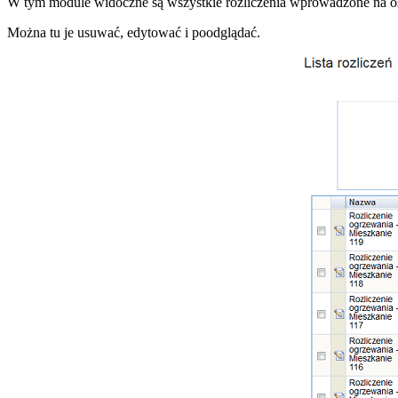
W tym module widoczne są wszystkie rozliczenia wprowadzone na os
Można tu je usuwać, edytować i poodglądać.