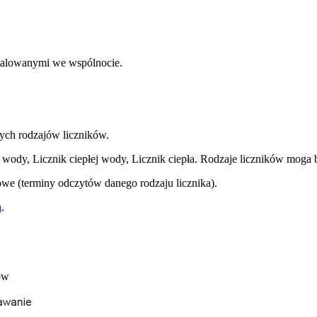
stalowanymi we wspólnocie.
nych rodzajów liczników.
wody, Licznik ciepłej wody, Licznik ciepła. Rodzaje liczników moga
owe (terminy odczytów danego rodzaju licznika).
a
.
ów