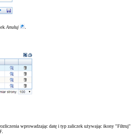
ciek
Anuluj
.
zliczenia wprowadzając datę i typ zaliczek używając ikony "Filtruj"
F.